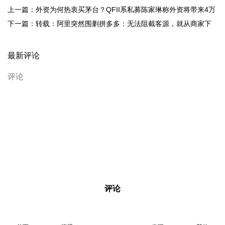
上一篇：外资为何热衷买茅台？QFII系私募陈家琳称外资将带来4万
亿投资机会 ...
下一篇：转载：阿里突然围剿拼多多：无法阻截客源，就从商家下
手！ ...
最新评论
评论