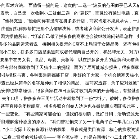
的应对方法。 而值得一提的是，这次的“二选一”波及的范围似乎已从天
人表示，自己第一次收到小二疑似二选一的“建议”，而且没有通过电话，
。”他补充道，“他会问你有没有在拼多多开店，商家肯定不愿意承认，一
，由他们找律师帮忙把那个店铺解决掉，或者建议商家公开发声，表态拼多
，因为据他所知，“坦诚自己做了拼多多的商家也会被继续追问销量怎样，
近拼多多的品牌运营者说，接到相关提示的C店不止局限于女装品类，还有包
牌跟小二说，拼多多门店是渠道商或者代理商自己开的，和品牌无关，对方
要集中在男女装、食品、母婴、美妆等，以在拼多多开店的品牌和天猫商家
前，已经有部分商家收到了天猫小二的提醒，而为了尽可能减少损失，很多商
多不纠结授权与否，各种渠道商都能开店，刚好给了大家一个机会搪塞天猫小
查已经从简单的名字延伸到了相似的商品。 据商家透露，为了应对这波“
安排也非常谨慎，很多商家在26日凌晨才收到具体的开会地址，有些甚至是
。去年10月，拼多多在三周年活动中就接到了一份“大礼”。彼时，多位拼
，甚至直接关闭旗舰店。拼多多联合创始人达达也在微信朋友圈证实此事
一些变化。 “有些商家可能会怕，但我们很明确，做好日销，活动资源无
能理解这种态度的原因。 “我们曾经损失了另一个电商平台一年几百万
，“小二实际上没有资源补助的权限，最多就是类目资源，核心的搜索资源
身上背着的考核标准——‘客户流失率'，也是在间接让小二出此下策。” 0