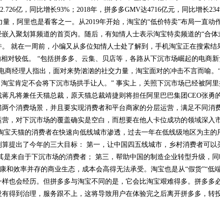
.726亿，同比增长93%；2018年，拼多多GMV达4716亿元，同比增长2
量，阿里也是看客之一。从2019年开始，淘宝的“低价特卖”布局一直动作
嵌入聚划算频道的首页内。随后，有知情人士表示淘宝特卖频道的“合体
并。 就在一周前，小编又从多位知情人士处了解到，手机淘宝正在搜索结
均相对较低。 “包括拼多多、云集、贝店等，各路从下沉市场崛起的电商
商经理人指出，面对来势汹汹的社交力量，淘宝面对的冲击不言而喻。“截至
，淘宝肯定不会将下沉市场拱手让人。” 事实上，关照下沉市场已经被阿里
蒋凡将兼任天猫总裁，原天猫总裁靖捷则将担任阿里巴巴集团CEO张勇
猫两个消费场景，并且要实现消费者和平台商家的分层运营，满足不同消
运营，对下沉市场的覆盖确实是空白，而想要在他人卡位成功的领域深入
，淘宝天猫的消费者在快速向低线城市渗透，过去一年在低线级地区为主的
划算提出了今年的三大目标： 第一，让中国四五线城市，乡村消费者可以
其是来自于下沉市场的消费者； 第三，帮助中国的制造企业转型升级，
同时打造健康和效率并存的商业生态，成本会高得无法承受。淘宝也是从“假货”“
一样也会经历。但拼多多与淘宝不同的是，它会比淘宝艰难得多。拼多多
没有得到治理，服务跟不上，这将导致用户在体验完之后离开拼多多，转