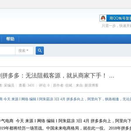
只需一步，快速开
帮助
搜索
搜
索
拼多多：无法阻截客源，就从商家下手！ ...
者:
采编员
|
查看:
3431
|
评论: 0
|
原作者: 但斌
|
来自:
新浪博客
今天 来源 I 网络 编辑 I 阿朱菇凉 3日 4月 拼多多向上，阿里向下，狭路相逢，
商 今天 来源 I 网络 编辑 I 阿朱菇凉 3日 4月 拼多多向上，阿里
9年都将经历一场苦战。中国未来电商格局，就在此一役。 2018年拼多多G