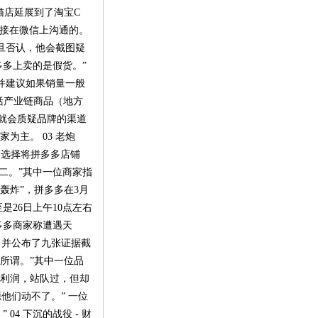
猫店延展到了淘宝C
直接在微信上沟通的。
旦否认，他会截图疑
多上卖的是假货。”
并建议如果销量一般
括产业链商品（地方
就会质疑品牌的渠道
为主。 03 老炮
家选择将拼多多店铺
二。”其中一位商家指
轰炸”，拼多多在3月
26日上午10点左右
多多商家称遭遇天
，并公布了九张证据截
所谓。”其中一位品
的利润，站队过，但却
他们动不了。” 一位
4 下沉的战役 - 财