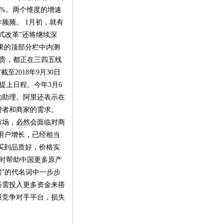
34%。两个维度的增速
频频。 1月初，就有
式改革”还将继续深
果的顶部分栏中内测
新贵，都正在三四五线
2018年9月30日
提上日程。今年3月6
的助理。阿里还表示在
费者和商家的需求。
市场，必然会面临对商
用户增长，已经相当
买到品质好，价格实
同时帮助中国更多原产
低端”的代名词中一步步
必需投入更多资金来搭
投竞争对手平台，损失