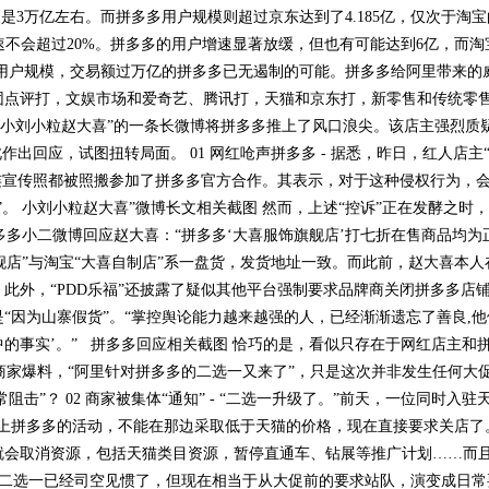
3万亿左右。而拼多多用户规模则超过京东达到了4.185亿，仅次于淘宝的6.
速不会超过20%。拼多多的用户增速显著放缓，但也有可能达到6亿，而淘
同等用户规模，交易额过万亿的拼多多已无遏制的可能。拼多多给阿里带来的
点评打，文娱市场和爱奇艺、腾讯打，天猫和京东打，新零售和传统零售商
主“小刘小粒赵大喜”的一条长微博将拼多多推上了风口浪尖。该店主强烈质
出回应，试图扭转局面。 01 网红呛声拼多多 - 据悉，昨日，红人店主
连宣传照都被照搬参加了拼多多官方合作。其表示，对于这种侵权行为，
。 小刘小粒赵大喜”微博长文相关截图 然而，上述“控诉”正在发酵之时
拼多多小二微博回应赵大喜：“拼多多‘大喜服饰旗舰店’打七折在售商品均
舰店”与淘宝“大喜自制店”系一盘货，发货地址一致。而此前，赵大喜本
。 此外，“PDD乐福”还披露了疑似其他平台强制要求品牌商关闭拼多多店
“因为山寨假货”。“掌控舆论能力越来越强的人，已经渐渐遗忘了善良,他
的事实’。” 拼多多回应相关截图 恰巧的是，看似只存在于网红店主和
有商家爆料，“阿里针对拼多多的二选一又来了”，只是这次并非发生任何大
击”？ 02 商家被集体“通知” - “二选一升级了。”前天，一位同时入
上拼多多的活动，不能在那边采取低于天猫的价格，现在直接要求关店了。
就会取消资源，包括天猫类目资源，暂停直通车、钻展等推广计划……而
要求二选一已经司空见惯了，但现在相当于从大促前的要求站队，演变成日常