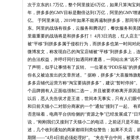
次于京东的1.7万亿，整个阿里接近6万亿，如果只算淘宝则是
年，拼多多的GMV目标是翻倍达到1万亿，阿里的GMV增
亿。 于阿里来说，2019年如果不能再遏制拼多多，那
东。阿里的战场有很多，云服务和腾讯打，餐饮服务和美团
里最重要的战场将是和拼多多打！ 4月3日消息，红人店
被“平移”到拼多多属于侵权行为，而拼多多也第一时间对此作
微博发文，称发现自己的淘宝店铺被“平移”到拼多多上，
的合法权益，并呼吁同行如遇同样遭遇，一同站出来“说不”
了声明，似乎让事情有了反转。 一位署名“PDD乐福”的
你名义被迫发出的文章所述。” 据称，拼多多“大喜服饰旗
多多店铺代运营方称“淘宝要搞拼多多”，建议“暂时停掉”
个品牌拥有人正面临强制二选一，并且被要求称离开原因是
以后，恶人先告状才是王道，世间本无事实，只有人们眼中
和日前天猫小二对部分商家的一个“通知”撞到了一起。 
否意味着，电商平台供给侧的“资源之争”已经发展成了“日常阻
说，“刚刚我们又接到了天猫小二的电话，之前还只是不能
述，几个收到通知的商家都得到类似警告：如果不关店，
期限——“4月4日前必须处理好”。 “夹在平台中间，被