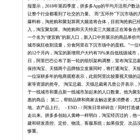
报显示，2018年第四季度，拼多多App的平均月活用户数达2
让整个行业都看到了社交的力量。 而“五环外”下沉市场的力
爆料称，淘抢购和聚划算两大频道将合体，目前淘抢购已经
入，淘宝聚划算、淘抢购和天天特卖三大频道正在筹备合
一个名为“便宜购”的新入口，新入口中所展示的商品单价
城市疯狂收割流量，分食阿里在下沉市场中的蛋糕。”一位电
的12个月内，淘宝的新增用户大约有70%来自低线级城市
日，阿里巴巴公布了新一轮的组织架构调整，宣布淘宝总裁
保持淘宝、天猫两个品牌独立发展同时，将打通淘宝、天
一位深耕多年的电商观察表示，此前阿里比较重视天猫的
家等资源的抢夺。 淘宝总裁、天猫总裁蒋凡曾公开表示
于一线城市和重点新一线城市加起来的人口数量。他为聚
惠的商品； 第二，帮助品牌和商家去触达更多消费者，尤
地、农产品上行。 - END - / 阿朱日常碎碎念 / 
走出来。拼多多创始人黄峥一样明白，淘宝经历过的，他
建和研发质控、定价、物流、客服系统；如果假货、次品
惨重。