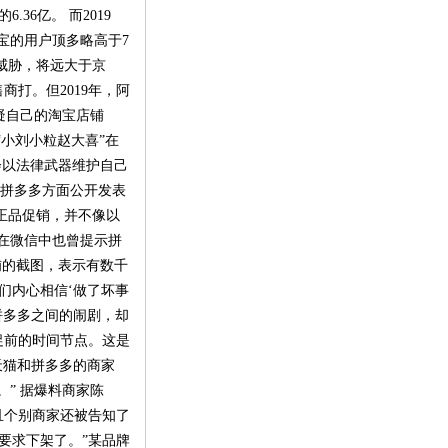
36亿。 而2019
宝的用户顶多略高于7
威胁，将远大于京
打。但2019年，阿
疑自己的淘宝店铺
“小刘小粒赵大喜”在
会以法律武器维护自己
，拼多多方面公开发表
为正品促销，并不像以
人在微信中也曾提示拼
铺的截图，表示有数千
们内心相信‘做了坏事
拼多多之间的闹剧，却
促前的时间节点。这是
驻天猫和拼多多的商家
” 据爆料商家陈
且个别商家还被告知了
要求下架了。”某品牌