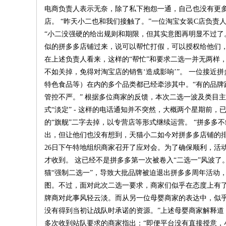
电商负责人表示无奈，除了私下抱怨一通，自己也没有更多
店。 “昨天小二也和我们接触了。”一位淘宝女装C店负责
“小二没强硬的给出规则和期限，但其实意图再明显不过了
似的拼多多店铺过来，说可以帮忙打假，可以授权给他们
在上述负责人看来，这样的“帮忙”和要求二选一并无两样
不如关掉，免得对淘宝店的销售‘造成影响’”。 一位接
特色食品等）在内的多个品类都已经牵涉其中。“有的品
管控不严。” 根据多位商家的反馈，本次二选一波及类目主
式“淡定” - 这样的电话通知并不突然，大概两个星期
的“旗舰”二字去掉，以专营店等形式继续运营。 “拼多
出，但让他们也没有想到，天猫小二如今对拼多多店铺的排
26日下午特地组织商家召开了应对会。为了确保顺利，活动
才收到。 这已经不是拼多多第一次被卷入“二选一”风波了
猫“强制二选一”，导致大批品牌被迫退出拼多多周年活动
图。不过，面对此次二选一要求，商家们似乎在态度上有了
牌商对此事风轻云淡。而从另一位母婴商家的表达中，似乎
没有得到当初让战队时承诺的资源。”上述母婴商家解释道
多次收到站队要求的商家指出：“即便平台没有直接授意，小二