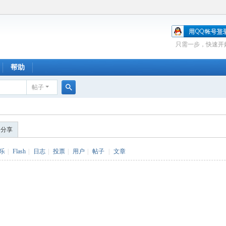
只需一步，快速开
帮助
帖子
搜
索
的分享
乐
|
Flash
|
日志
|
投票
|
用户
|
帖子
|
文章