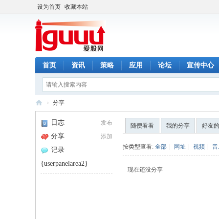
设为首页
收藏本站
首页
资讯
策略
应用
论坛
宣传中心
›
分享
爱
日志
发布
随便看看
我的分享
好友
股
分享
添加
网
按类型查看:
全部
|
网址
|
视频
|
音
记录
{userpanelarea2}
现在还没分享