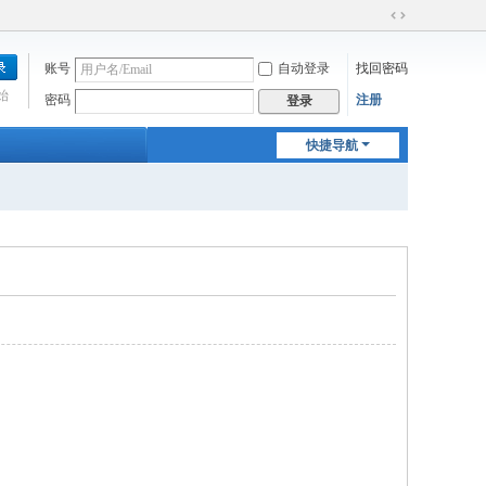
切
换
账号
自动登录
找回密码
到
宽
始
密码
注册
登录
版
快捷导航