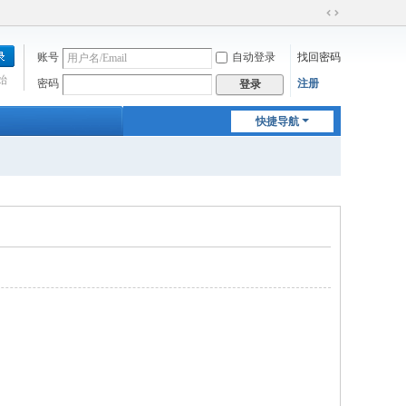
切
换
账号
自动登录
找回密码
到
宽
始
密码
注册
登录
版
快捷导航