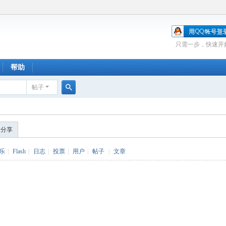
只需一步，快速开
帮助
帖子
搜
索
的分享
乐
|
Flash
|
日志
|
投票
|
用户
|
帖子
|
文章