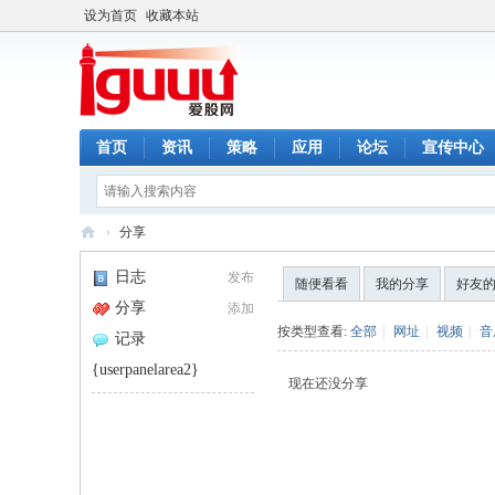
设为首页
收藏本站
首页
资讯
策略
应用
论坛
宣传中心
›
分享
爱
日志
发布
随便看看
我的分享
好友
股
分享
添加
网
按类型查看:
全部
|
网址
|
视频
|
音
记录
{userpanelarea2}
现在还没分享