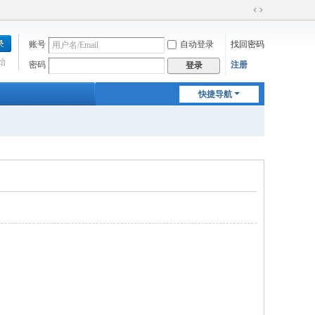
切
换
账号
自动登录
找回密码
到
宽
始
密码
注册
登录
版
快捷导航