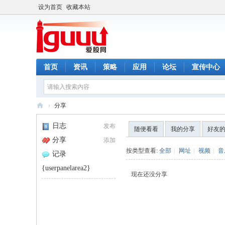
设为首页
收藏本站
首页
资讯
策略
应用
论坛
宣传中心
›
分享
爱
日志
发布
随便看看
我的分享
好友
股
分享
添加
网
按类型查看:
全部
|
网址
|
视频
|
音
记录
{userpanelarea2}
现在还没分享