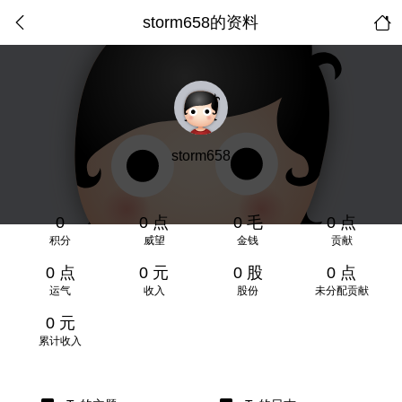
storm658的资料
storm658
0
0 点
0 毛
0 点
积分
威望
金钱
贡献
0 点
0 元
0 股
0 点
运气
收入
股份
未分配贡献
0 元
累计收入