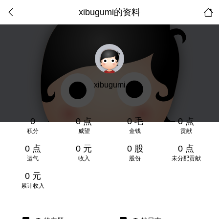
xibugumi的资料
xibugumi
0
0 点
0 毛
0 点
积分
威望
金钱
贡献
0 点
0 元
0 股
0 点
运气
收入
股份
未分配贡献
0 元
累计收入