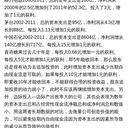
格力电器2000-2011，总的资本支出是160亿，净利润从
2000年的2.5亿增加到了2011年的52.3亿。投入了3元，增
加了1元的获利。
茅台2002-2011，总的资本支出是95亿，净利润从4.3亿增
长到88亿。每投入1.13元增加1元的获利。
中国石化2002-2011，总的资本支出是8604亿，净利润增从
140亿增长到717亿。每投入15元增加1元的获利。
喜诗糖果过去几十年是，每投入0.66元增加一元的获利。
每投入5元才能增加1元的获利，即5年能收回本，那么股东
还是很有动力去追加投资的，此时增加资本支出减少当期自
由现金流是可取的。如果每投入10元才能增加1元的获利，
即要收10年才能收回本，不能获得合理的投资收益，股东追
加投资的动力就小了，此时不应该再继续增加资本支出。另
外，边际投入—边际产出效率大的公司，其也会表现为数年
的资本支出总和占经营性现金流净额总和或净利润总和数值
小。用这两者长期数据的对比，去衡量公司创造价值的能
力，可以避免短期内自由现金流因为资本支出的因素所导致
的减少从而导致的估值低判。