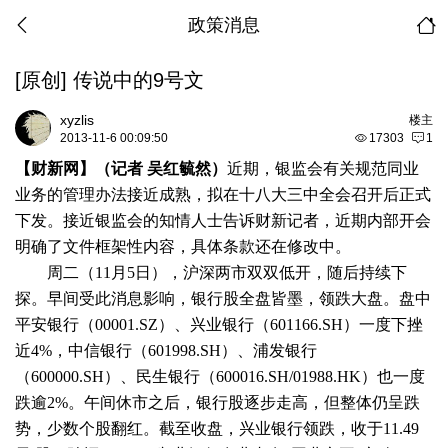
政策消息
[原创]
传说中的9号文
xyzlis
楼主
2013-11-6 00:09:50
17303
1
【财新网】（记者 吴红毓然）
近期，
银监会
有关规范
同业
业务
的管理办法接近成熟，拟在十八大三中全会召开后正式
下发。接近银监会的知情人士告诉财新记者，近期内部开会
明确了文件框架性内容，具体条款还在修改中。
周二（11月5日），沪深两市双双低开，随后持续下
探。早间受此消息影响，银行股全盘皆墨，领跌大盘。盘中
平安银行
（00001.SZ）、
兴业银行
（601166.SH）一度下挫
近4%，
中信银行
（601998.SH）、
浦发银行
（600000.SH）、
民生银行
（600016.SH/01988.HK）也一度
跌逾2%。午间休市之后，银行股逐步走高，但整体仍呈跌
势，少数个股翻红。截至收盘，兴业银行领跌，收于11.49