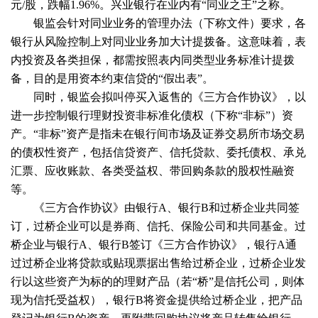
元/股，跌幅1.96%。兴业银行在业内有“同业之王”之称。
银监会针对同业业务的管理办法（下称文件）要求，各
银行从风险控制上对同业业务加大计提拨备。这意味着，表
内投资及各类担保，都需按照表内同类型业务标准计提拨
备，目的是用资本约束信贷的“假出表”。
同时，银监会拟叫停买入返售的《三方合作协议》，以
进一步控制银行理财投资非标准化债权（下称“非标”）资
产。“非标”资产是指未在银行间市场及证券交易所市场交易
的债权性资产，包括信贷资产、信托贷款、委托债权、承兑
汇票、应收账款、各类受益权、带回购条款的股权性融资
等。
《三方合作协议》由银行A、银行B和过桥企业共同签
订，过桥企业可以是券商、信托、保险公司和共同基金。过
桥企业与银行A、银行B签订《三方合作协议》，银行A通
过过桥企业将贷款或贴现票据出售给过桥企业，过桥企业发
行以这些资产为标的的理财产品（若“桥”是信托公司，则体
现为信托受益权），银行B将资金提供给过桥企业，把产品