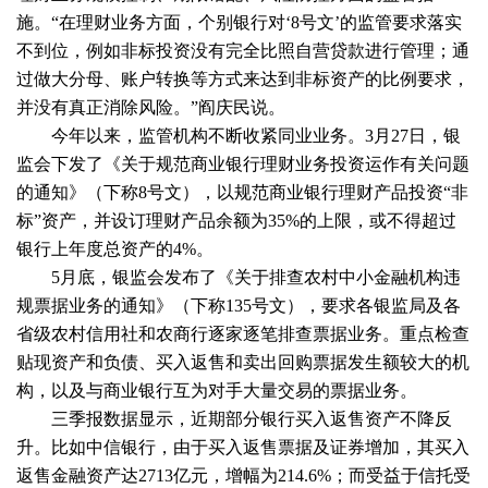
施。“在理财业务方面，个别银行对‘8号文’的监管要求落实
不到位，例如非标投资没有完全比照自营贷款进行管理；通
过做大分母、账户转换等方式来达到非标资产的比例要求，
并没有真正消除风险。”阎庆民说。
今年以来，监管机构不断收紧同业业务。3月27日，银
监会下发了《关于规范商业银行理财业务投资运作有关问题
的通知》（下称8号文），以规范商业银行理财产品投资“非
标”资产，并设订理财产品余额为35%的上限，或不得超过
银行上年度总资产的4%。
5月底，银监会发布了《关于排查农村中小金融机构违
规票据业务的通知》（下称135号文），要求各银监局及各
省级农村信用社和农商行逐家逐笔排查票据业务。重点检查
贴现资产和负债、买入返售和卖出回购票据发生额较大的机
构，以及与商业银行互为对手大量交易的票据业务。
三季报数据显示，近期部分银行买入返售资产不降反
升。比如中信银行，由于买入返售票据及证券增加，其买入
返售金融资产达2713亿元，增幅为214.6%；而受益于信托受