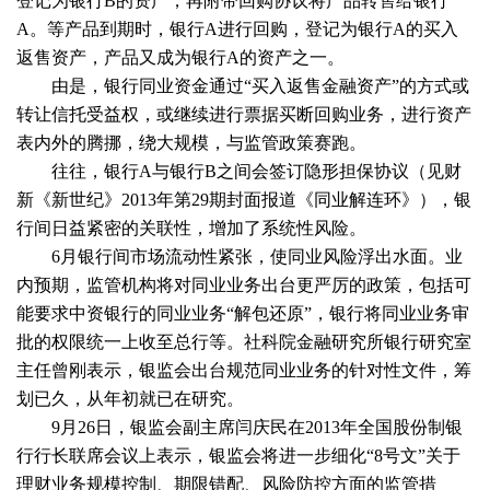
登记为银行B的资产，再附带回购协议将产品转售给银行
A。等产品到期时，银行A进行回购，登记为银行A的买入
返售资产，产品又成为银行A的资产之一。
由是，银行同业资金通过“买入返售金融资产”的方式或
转让信托受益权，或继续进行票据买断回购业务，进行资产
表内外的腾挪，绕大规模，与监管政策赛跑。
往往，银行A与银行B之间会签订隐形担保协议（见财
新《新世纪》2013年第29期封面报道《
同业解连环
》），银
行间日益紧密的关联性，增加了系统性风险。
6月银行间市场流动性紧张，使同业风险浮出水面。业
内预期，监管机构将对同业业务出台更严厉的政策，包括可
能要求中资银行的同业业务“解包还原”，银行将同业业务审
批的权限统一上收至总行等。社科院金融研究所银行研究室
主任曾刚表示，银监会出台规范同业业务的针对性文件，筹
划已久，从年初就已在研究。
9月26日，银监会副主席闫庆民在2013年全国股份制银
行行长联席会议上表示，银监会将进一步细化“8号文”关于
理财业务规模控制、期限错配、风险防控方面的监管措