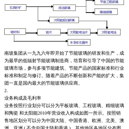
南玻集团从一九九六年即开始了节能玻璃的研发和生产，成
为最早的低辐射节能玻璃制造商，培育和引导了中国的节能
玻璃市场，参与多项节能建筑、节能产品的国家标准和行业
标准和制定与修订。随着产品的不断创新和产能的扩大，集
团一直是国内最大的节能玻璃供应商。
2.
业务
构成及毛利率
业务按照行业划分可以分为平板玻璃、工程玻璃、精细玻璃
和陶瓷 和太阳能2010年营业收入构成如图一所示。按照销
售地区划分可以分为中国大陆、中国香港、欧洲、北美、澳
洲、亚洲 ( 不含中国大陆和香港 )、其他地区各地区分布图