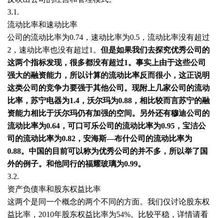
3.1.
流动比率和速动比率
公司的流动比率为0.74，速动比率为0.5，流动比率没有超过
2，速动比率也没有超过1。
但是如果我们去探究优秀公司的
这两个指标发现，很多都没有超过1。事实上由于这些公司
强大的融资能力，所以计算的流动比率反而很小，这正说明
这类公司的竞争力要强于其他公司。
现附上几家公司的流动
比率，苏宁电器为1.4，沃尔玛为0.88，相比较而言苏宁的融
资能力相比于沃尔玛仍有加强的空间。另外还有穆迪公司的
流动比率为0.64，可口可乐公司的流动比率为0.95，宝洁公
司的流动比率为0.82，安海斯—布什公司的流动比率为
0.88。中国的目前可以称为优秀公司的并不多，所以举了国
外的例子。和他同行的福耀玻璃为0.99。
3.2.
资产负债率和股东权益比率
这两个是同一个概念的两个不同的方面。我们仅讨论股东权
益比率，2010年股东权益比率为54%。比较平稳，详情请看