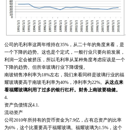
公司的毛利率这两年维持在35%，从二十年的角度来看，是
一个下降的趋势。这也是个定式，一般行业只要向前发展，
利润一定会被挤压，所以毛利率从某种角度考虑应该是一个
下降的趋势。但所幸玻璃行业下降缓慢。
南玻销售净利率为18%左右，我们来看同样是玻璃行业的福
耀玻璃要高于南玻毛利率为40%，净利率为22%。
从这点来
看福耀玻璃利用了过多的银行杠杆。财务上南玻要稳健。
4.
资产负债情况
4.1.
流动资产
公司2010年所持有的货币资金为7.9亿，占有总资产的比率
为6%，这个比重要高于福耀玻璃。福耀玻璃为1.5%，这个