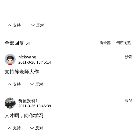
支持
反对
全部回复
看全部
倒序浏览
54
nickwang
沙发
2011-3-26 13:45:14
支持陈老师大作
支持
反对
价值投资1
板凳
2011-3-26 13:46:39
人才啊，向你学习
支持
反对