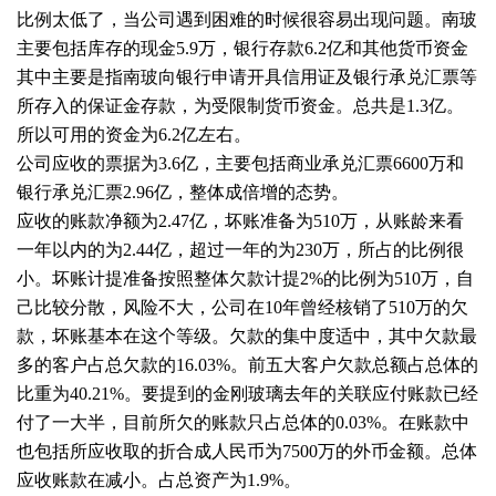
比例太低了，当公司遇到困难的时候很容易出现问题。南玻
主要包括库存的现金5.9万，银行存款6.2亿和其他货币资金
其中主要是指南玻向银行申请开具信用证及银行承兑汇票等
所存入的保证金存款，为受限制货币资金。总共是1.3亿。
所以可用的资金为6.2亿左右。
公司应收的票据为3.6亿，主要包括商业承兑汇票6600万和
银行承兑汇票2.96亿，整体成倍增的态势。
应收的账款净额为2.47亿，坏账准备为510万，从账龄来看
一年以内的为2.44亿，超过一年的为230万，所占的比例很
小。坏账计提准备按照整体欠款计提2%的比例为510万，自
己比较分散，风险不大，公司在10年曾经核销了510万的欠
款，坏账基本在这个等级。欠款的集中度适中，其中欠款最
多的客户占总欠款的16.03%。前五大客户欠款总额占总体的
比重为40.21%。要提到的金刚玻璃去年的关联应付账款已经
付了一大半，目前所欠的账款只占总体的0.03%。在账款中
也包括所应收取的折合成人民币为7500万的外币金额。总体
应收账款在减小。占总资产为1.9%。