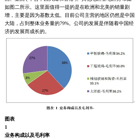
如图二所示。这里面值得一提的是在欧洲和北美的销量剧
增，主要是因为基数太低。目前公司主营的地区仍然是中国
大陆，占到整体业务量的79%。公司的发展是伴随着中国经
济的发展而成长的。
图表
1
业务构成以及毛利率