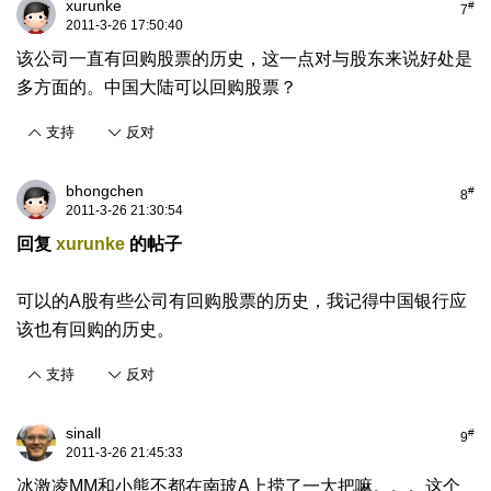
xurunke
#
7
2011-3-26 17:50:40
该公司一直有回购股票的历史，这一点对与股东来说好处是
多方面的。中国大陆可以回购股票？
支持
反对
bhongchen
#
8
2011-3-26 21:30:54
回复
xurunke
的帖子
可以的A股有些公司有回购股票的历史，我记得中国银行应
该也有回购的历史。
支持
反对
sinall
#
9
2011-3-26 21:45:33
冰激凌MM和小熊不都在南玻A上捞了一大把嘛。。。这个