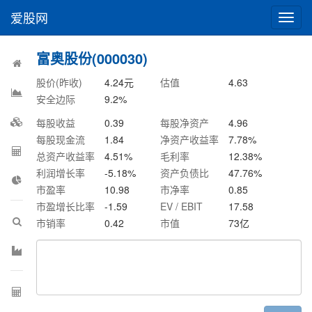
爱股网
切
换
导
富奥股份(000030)
航
股价(昨收)
4.24
元
估值
4.63
安全边际
9.2
%
每股收益
0.39
每股净资产
4.96
每股现金流
1.84
净资产收益率
7.78
%
总资产收益率
4.51
%
毛利率
12.38
%
利润增长率
-5.18
%
资产负债比
47.76
%
市盈率
10.98
市净率
0.85
市盈增长比率
-1.59
EV / EBIT
17.58
市销率
0.42
市值
73
亿