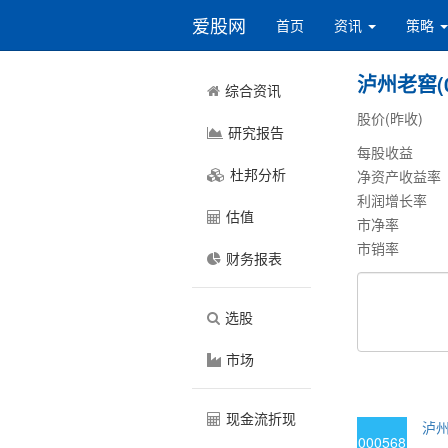
爱股网
首页
资讯
策略
泸州老窖(0
综合资讯
股价(昨收)
研究报告
每股收益
杜邦分析
净资产收益率
利润增长率
估值
市净率
市销率
财务报表
选股
市场
现金流折现
泸州
000568