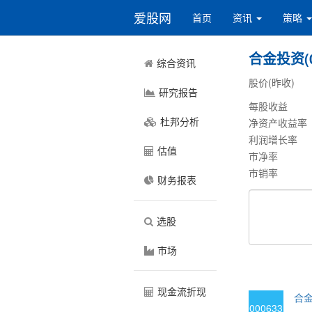
爱股网
首页
资讯
策略
合金投资(0
综合资讯
股价(昨收)
研究报告
每股收益
杜邦分析
净资产收益率
利润增长率
估值
市净率
市销率
财务报表
选股
市场
现金流折现
合金
000633