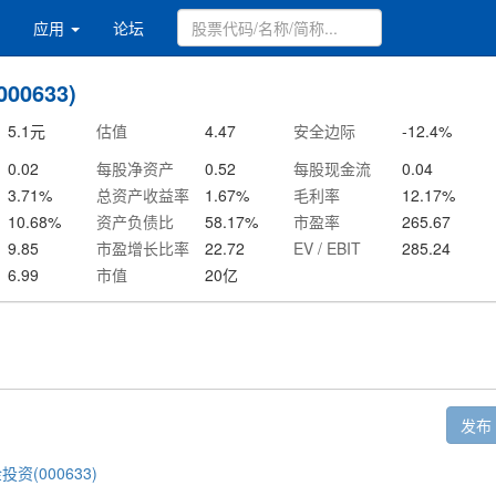
应用
论坛
00633)
5.1
元
估值
4.47
安全边际
-12.4
%
0.02
每股净资产
0.52
每股现金流
0.04
3.71
%
总资产收益率
1.67
%
毛利率
12.17
%
10.68
%
资产负债比
58.17
%
市盈率
265.67
9.85
市盈增长比率
22.72
EV / EBIT
285.24
6.99
市值
20
亿
发布
投资(000633)