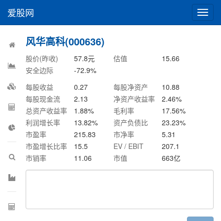
爱股网
切
换
导
风华高科(000636)
航
股价(昨收)
57.8
元
估值
15.66
安全边际
-72.9
%
每股收益
0.27
每股净资产
10.88
每股现金流
2.13
净资产收益率
2.46
%
总资产收益率
1.88
%
毛利率
17.56
%
利润增长率
13.82
%
资产负债比
23.23
%
市盈率
215.83
市净率
5.31
市盈增长比率
15.5
EV / EBIT
207.1
市销率
11.06
市值
663
亿