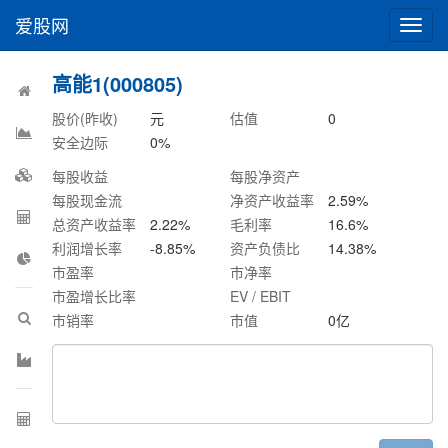
爱股网
切
换
导
高能1(000805)
航
股价(昨收)
元
估值
0
安全边际
0
%
每股收益
每股净资产
每股现金流
净资产收益率
2.59
%
总资产收益率
2.22
%
毛利率
16.6
%
利润增长率
-8.85
%
资产负债比
14.38
%
市盈率
市净率
市盈增长比率
EV / EBIT
市销率
市值
0
亿