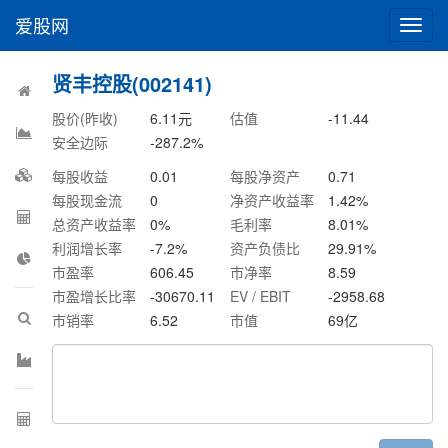
爱股网
切
换
导
贤丰控股(002141)
航
股价(昨收)
6.11
元
估值
-11.44
安全边际
-287.2
%
每股收益
0.01
每股净资产
0.71
每股现金流
0
净资产收益率
1.42
%
总资产收益率
0
%
毛利率
8.01
%
利润增长率
-7.2
%
资产负债比
29.91
%
市盈率
606.45
市净率
8.59
市盈增长比率
-30670.11
EV / EBIT
-2958.68
市销率
6.52
市值
69
亿