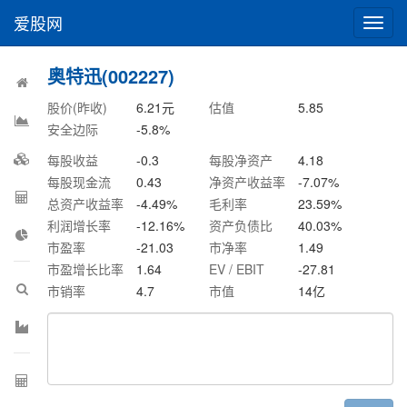
爱股网
切
换
导
奥特迅(002227)
航
股价(昨收)
6.21
元
估值
5.85
安全边际
-5.8
%
每股收益
-0.3
每股净资产
4.18
每股现金流
0.43
净资产收益率
-7.07
%
总资产收益率
-4.49
%
毛利率
23.59
%
利润增长率
-12.16
%
资产负债比
40.03
%
市盈率
-21.03
市净率
1.49
市盈增长比率
1.64
EV / EBIT
-27.81
市销率
4.7
市值
14
亿