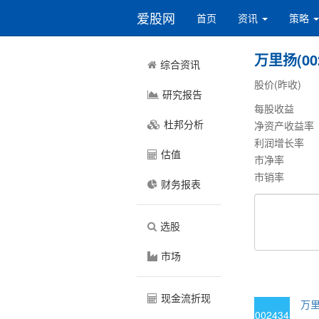
爱股网
首页
资讯
策略
万里扬(002
综合资讯
股价(昨收)
研究报告
每股收益
杜邦分析
净资产收益率
利润增长率
估值
市净率
市销率
财务报表
选股
市场
现金流折现
万里
002434