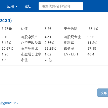
应用
论坛
434)
5.78
元
估值
3.56
安全边际
-38.4
%
0.16
每股净资产
4.51
每股现金流
0.22
3.45
%
总资产收益率
2.36
%
毛利率
11.2
%
20.67
%
资产负债比
38.28
%
市盈率
37.15
1.28
市盈增长比率
1.62
EV / EBIT
48.4
1.5
市值
76
亿
发布
扬(002434)