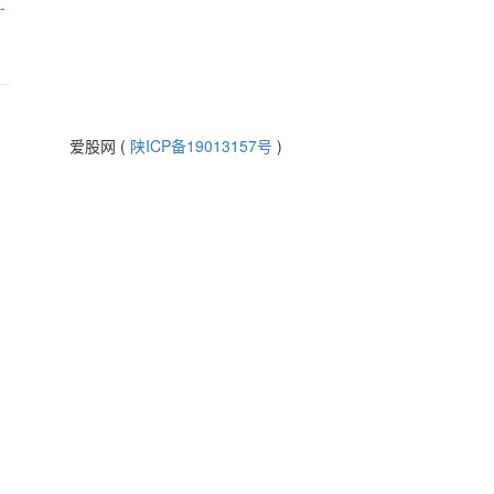
-
爱股网 (
陕ICP备19013157号
)