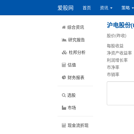
爱股网
首页
资讯
策略
沪电股份(0
综合资讯
股价(昨收)
研究报告
每股收益
杜邦分析
净资产收益率
利润增长率
估值
市净率
市销率
财务报表
选股
市场
现金流折现