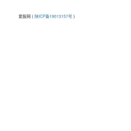
爱股网 (
陕ICP备19013157号
)