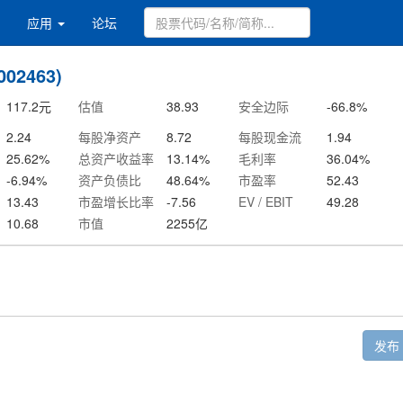
应用
论坛
02463)
117.2
元
估值
38.93
安全边际
-66.8
%
2.24
每股净资产
8.72
每股现金流
1.94
25.62
%
总资产收益率
13.14
%
毛利率
36.04
%
-6.94
%
资产负债比
48.64
%
市盈率
52.43
13.43
市盈增长比率
-7.56
EV / EBIT
49.28
10.68
市值
2255
亿
发布