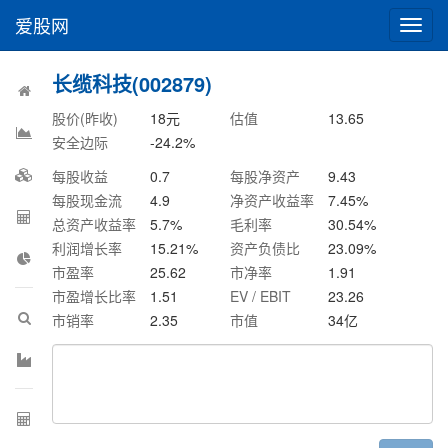
爱股网
切
换
导
长缆科技(002879)
航
股价(昨收)
18
元
估值
13.65
安全边际
-24.2
%
每股收益
0.7
每股净资产
9.43
每股现金流
4.9
净资产收益率
7.45
%
总资产收益率
5.7
%
毛利率
30.54
%
利润增长率
15.21
%
资产负债比
23.09
%
市盈率
25.62
市净率
1.91
市盈增长比率
1.51
EV / EBIT
23.26
市销率
2.35
市值
34
亿