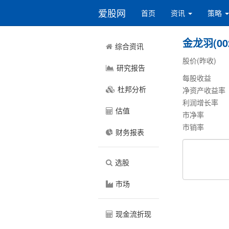
爱股网
首页
资讯
策略
金龙羽(002
综合资讯
股价(昨收)
研究报告
每股收益
杜邦分析
净资产收益率
利润增长率
估值
市净率
市销率
财务报表
选股
市场
现金流折现