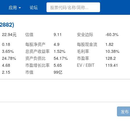
应用
论坛
882)
22.94
元
估值
9.11
安全边际
-60.3
%
0.18
每股净资产
4.9
每股现金流
1.82
3.65
%
总资产收益率
1.52
%
毛利率
10.38
%
24.78
%
资产负债比
54.17
%
市盈率
128.2
4.68
市盈增长比率
5.65
EV / EBIT
119.41
2.15
市值
99
亿
发布