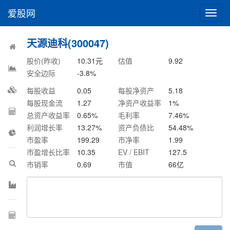
爱股网
切
换
导
天源迪科(300047)
航
股价(昨收)
10.31
元
估值
9.92
安全边际
-3.8
%
每股收益
0.05
每股净资产
5.18
每股现金流
1.27
净资产收益率
1
%
总资产收益率
0.65
%
毛利率
7.46
%
利润增长率
13.27
%
资产负债比
54.48
%
市盈率
199.29
市净率
1.99
市盈增长比率
10.35
EV / EBIT
127.5
市销率
0.69
市值
66
亿