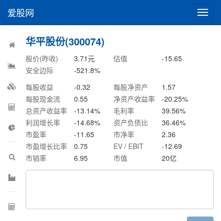
爱股网
切
换
导
华平股份(300074)
航
股价(昨收)
3.71
元
估值
-15.65
安全边际
-521.8
%
每股收益
-0.32
每股净资产
1.57
每股现金流
0.55
净资产收益率
-20.25
%
总资产收益率
-13.14
%
毛利率
39.56
%
利润增长率
-14.68
%
资产负债比
36.46
%
市盈率
-11.65
市净率
2.36
市盈增长比率
0.75
EV / EBIT
-12.69
市销率
6.95
市值
20
亿