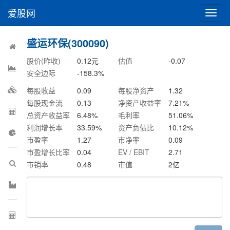
爱股网
切
换
导
盛运环保(300090)
航
股价(昨收)
0.12
元
估值
-0.07
安全边际
-158.3
%
每股收益
0.09
每股净资产
1.32
每股现金流
0.13
净资产收益率
7.21
%
总资产收益率
6.48
%
毛利率
51.06
%
利润增长率
33.59
%
资产负债比
10.12
%
市盈率
1.27
市净率
0.09
市盈增长比率
0.04
EV / EBIT
2.71
市销率
0.48
市值
2
亿