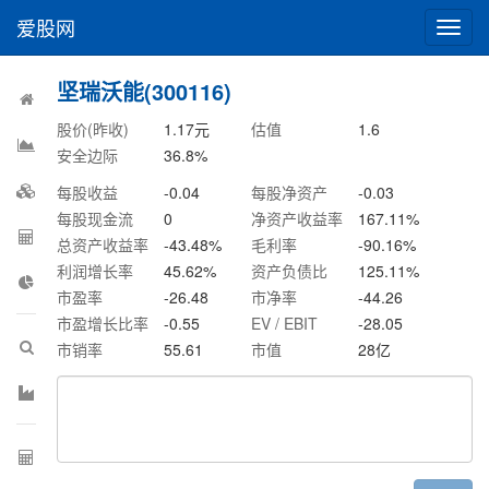
爱股网
切
换
导
坚瑞沃能(300116)
航
股价(昨收)
1.17
元
估值
1.6
安全边际
36.8
%
每股收益
-0.04
每股净资产
-0.03
每股现金流
0
净资产收益率
167.11
%
总资产收益率
-43.48
%
毛利率
-90.16
%
利润增长率
45.62
%
资产负债比
125.11
%
市盈率
-26.48
市净率
-44.26
市盈增长比率
-0.55
EV / EBIT
-28.05
市销率
55.61
市值
28
亿