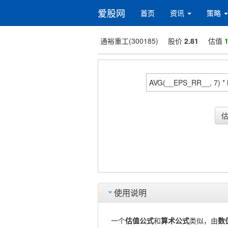
爱股网
首页
资讯
策略
通裕重工(300185)
股价
2.81
估值
1
使用说明
一个
估值公式
和
算术公式
类似，由
数