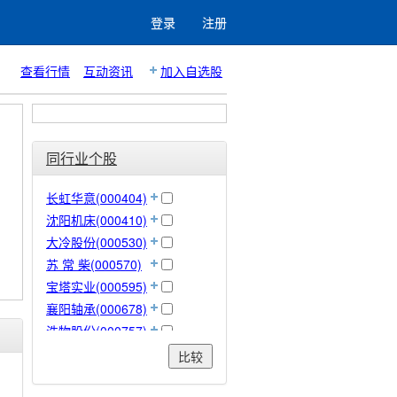
登录
注册
查看行情
互动资讯
加入自选股
同行业个股
长虹华意(000404)
沈阳机床(000410)
大冷股份(000530)
苏 常 柴(000570)
宝塔实业(000595)
襄阳轴承(000678)
浩物股份(000757)
中核科技(000777)
比较
冰轮环境(000811)