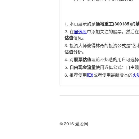
本页展示的是
通裕重工(300185)
的
在
自选股
中添加关注的股票，然后在
估值
信息。
投资大师彼得林奇的投资公式是"艺术
估值分析。
对
股票估值
理论不熟悉的用户可选择
自由现金流量
使用近似公式：自由现
推荐使用
IE8
或者使用最新版本的
火
© 2016 爱股网