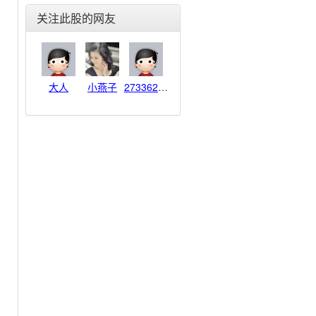
智慧农业(000816)
关注此股的网友
秦川机床(000837)
潍柴重机(000880)
云内动力(000903)
天奇股份(002009)
大人
小燕子
273362238
盾安环境(002011)
轴研科技(002046)
三花智控(002050)
天马股份(002122)
广电运通(002152)
汉钟精机(002158)
证通电子(002197)
金风科技(002202)
华东数控(002248)
海陆重工(002255)
川润股份(002272)
博深工具(002282)
泰尔股份(002347)