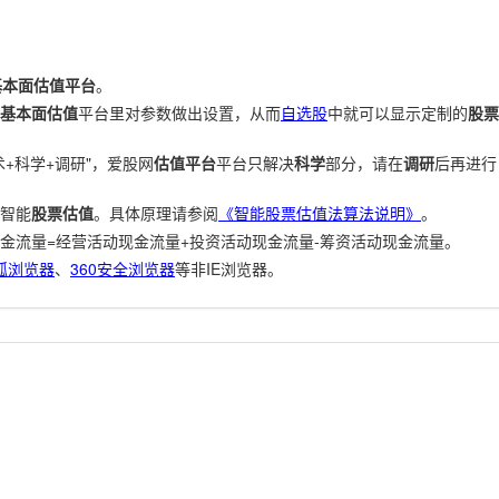
基本面估值平台
。
基本面估值
平台里对参数做出设置，从而
自选股
中就可以显示定制的
股票
+科学+调研"，爱股网
估值平台
平台只解决
科学
部分，请在
调研
后再进行
智能
股票估值
。具体原理请参阅
《智能股票估值法算法说明》
。
金流量=经营活动现金流量+投资活动现金流量-筹资活动现金流量。
狐浏览器
、
360安全浏览器
等非IE浏览器。