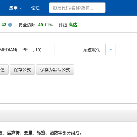
应用
论坛
.43
安全边际
-49.11
%
评级
高估
系统默认
估值
保存公式
保存为默认公式
值
、
运算符
、
变量
、
标签
、
函数
等部分组成。