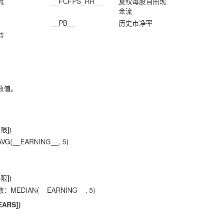
流
__FCFPS_RR__
复权每股自由现
金流
__PB__
历史市净率
益
数值。
限])
__EARNING__, 5)
限])
DIAN(__EARNING__, 5)
EARS])