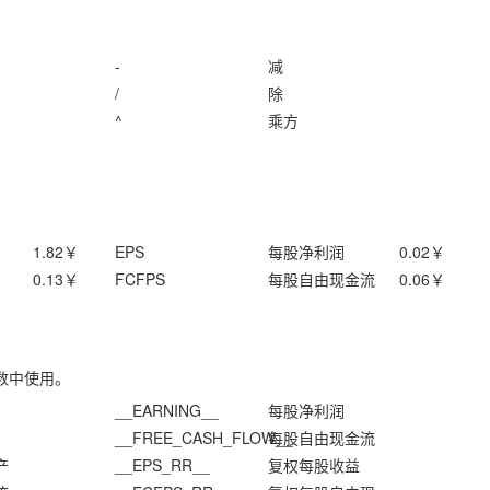
-
减
/
除
^
乘方
1.82
￥
EPS
每股净利润
0.02
￥
0.13
￥
FCFPS
每股自由现金流
0.06
￥
数中使用。
__EARNING__
每股净利润
__FREE_CASH_FLOW__
每股自由现金流
产
__EPS_RR__
复权每股收益