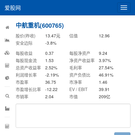
爱股网
切
换
导
中航重机(600765)
航
股价(昨收)
13.47
元
估值
12.96
安全边际
-3.8
%
每股收益
0.37
每股净资产
9.24
每股现金流
1.53
净资产收益率
3.97
%
总资产收益率
2.52
%
毛利率
27.54
%
利润增长率
-2.19
%
资产负债比
46.91
%
市盈率
36.75
市净率
1.46
市盈增长比率
-12.22
EV / EBIT
39.91
市销率
2.04
市值
209
亿