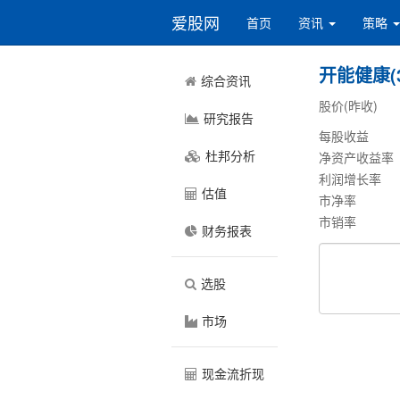
爱股网
首页
资讯
策略
开能健康(3
综合资讯
股价(昨收)
研究报告
每股收益
杜邦分析
净资产收益率
利润增长率
估值
市净率
市销率
财务报表
选股
市场
现金流折现