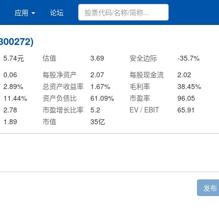
应用
论坛
00272)
5.74
元
估值
3.69
安全边际
-35.7
%
0.06
每股净资产
2.07
每股现金流
2.02
2.89
%
总资产收益率
1.67
%
毛利率
38.45
%
11.44
%
资产负债比
61.09
%
市盈率
96.05
2.78
市盈增长比率
5.2
EV / EBIT
65.91
1.89
市值
35
亿
发布