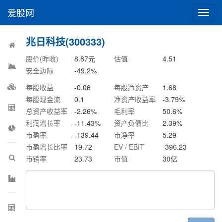
爱股网
切
换
导
兆日科技(300333)
航
股价(昨收)
8.87
元
估值
4.51
安全边际
-49.2
%
每股收益
-0.06
每股净资产
1.68
每股现金流
0.1
净资产收益率
-3.79
%
总资产收益率
-2.26
%
毛利率
50.6
%
利润增长率
-11.43
%
资产负债比
2.39
%
市盈率
-139.44
市净率
5.29
市盈增长比率
19.72
EV / EBIT
-396.23
市销率
23.73
市值
30
亿