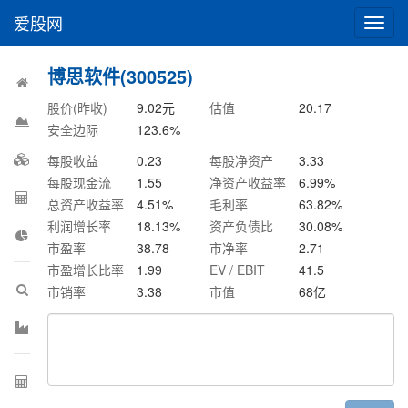
爱股网
切
换
导
博思软件(300525)
航
股价(昨收)
9.02
元
估值
20.17
安全边际
123.6
%
每股收益
0.23
每股净资产
3.33
每股现金流
1.55
净资产收益率
6.99
%
总资产收益率
4.51
%
毛利率
63.82
%
利润增长率
18.13
%
资产负债比
30.08
%
市盈率
38.78
市净率
2.71
市盈增长比率
1.99
EV / EBIT
41.5
市销率
3.38
市值
68
亿