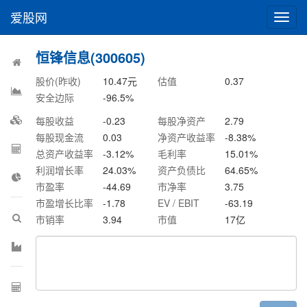
爱股网
切
换
导
恒锋信息(300605)
航
股价(昨收)
10.47
元
估值
0.37
安全边际
-96.5
%
每股收益
-0.23
每股净资产
2.79
每股现金流
0.03
净资产收益率
-8.38
%
总资产收益率
-3.12
%
毛利率
15.01
%
利润增长率
24.03
%
资产负债比
64.65
%
市盈率
-44.69
市净率
3.75
市盈增长比率
-1.78
EV / EBIT
-63.19
市销率
3.94
市值
17
亿