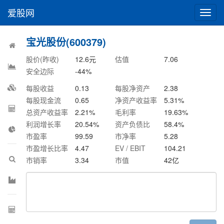
爱股网
切
换
导
宝光股份(600379)
航
股价(昨收)
12.6
元
估值
7.06
安全边际
-44
%
每股收益
0.13
每股净资产
2.38
每股现金流
0.65
净资产收益率
5.31
%
总资产收益率
2.21
%
毛利率
19.63
%
利润增长率
20.54
%
资产负债比
58.4
%
市盈率
99.59
市净率
5.28
市盈增长比率
4.47
EV / EBIT
104.21
市销率
3.34
市值
42
亿