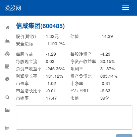
爱股网
切
换
导
信威集团(600485)
航
股价(昨收)
1.32
元
估值
-14.39
安全边际
-1190.2
%
每股收益
-1.29
每股净资产
-4.29
每股现金流
0.03
净资产收益率
30.15
%
总资产收益率
-246.36
%
毛利率
31.37
%
利润增长率
131.12
%
资产负债比
885.14
%
市盈率
-1.02
市净率
-0.31
市盈增长比率
-0.01
EV / EBIT
-6.63
市销率
17.47
市值
39
亿