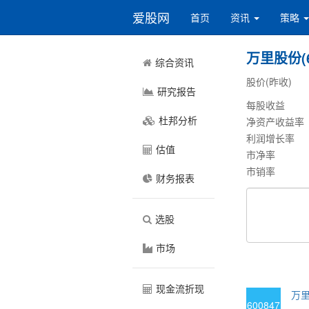
爱股网
首页
资讯
策略
万里股份(6
综合资讯
股价(昨收)
研究报告
每股收益
杜邦分析
净资产收益率
利润增长率
估值
市净率
市销率
财务报表
选股
市场
现金流折现
万里
600847