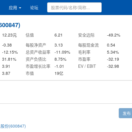
应用
论坛
00847)
12.23
元
估值
6.21
安全边际
-49.2
%
-0.38
每股净资产
3.13
每股现金流
0.54
-12.15
%
总资产收益率
-11.09
%
毛利率
5.34
%
31.81
%
资产负债比
8.75
%
市盈率
-32.19
3.91
市盈增长比率
-1.01
EV / EBIT
-32.98
3.87
市值
19
亿
发布
股份(600847)