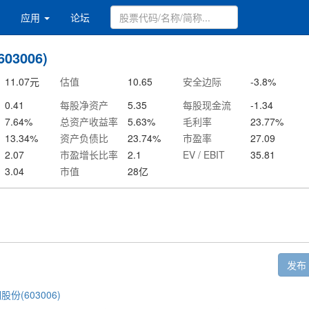
应用
论坛
03006)
11.07
元
估值
10.65
安全边际
-3.8
%
0.41
每股净资产
5.35
每股现金流
-1.34
7.64
%
总资产收益率
5.63
%
毛利率
23.77
%
13.34
%
资产负债比
23.74
%
市盈率
27.09
2.07
市盈增长比率
2.1
EV / EBIT
35.81
3.04
市值
28
亿
发布
股份(603006)