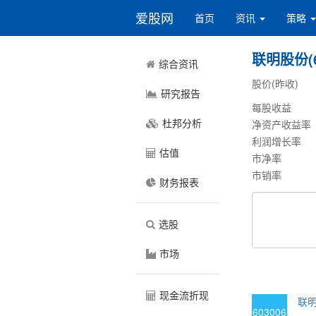
爱股网
首页
资讯
策略
联明股份(6
综合资讯
股价(昨收)
研究报告
每股收益
杜邦分析
净资产收益率
利润增长率
估值
市净率
市销率
财务报表
选股
市场
现金流折现
联明
603006