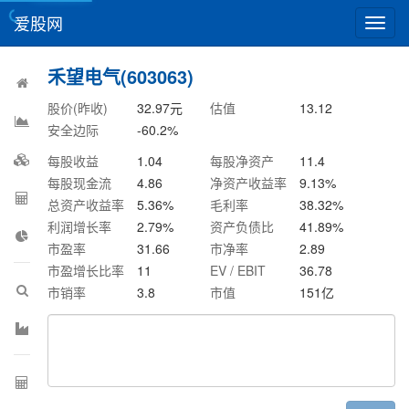
爱股网
切
换
导
禾望电气(603063)
航
股价(昨收)
32.97
元
估值
13.12
安全边际
-60.2
%
每股收益
1.04
每股净资产
11.4
每股现金流
4.86
净资产收益率
9.13
%
总资产收益率
5.36
%
毛利率
38.32
%
利润增长率
2.79
%
资产负债比
41.89
%
市盈率
31.66
市净率
2.89
市盈增长比率
11
EV / EBIT
36.78
市销率
3.8
市值
151
亿