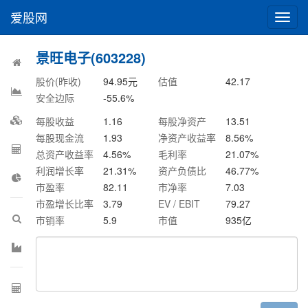
爱股网
切
换
导
景旺电子(603228)
航
股价(昨收)
94.95
元
估值
42.17
安全边际
-55.6
%
每股收益
1.16
每股净资产
13.51
每股现金流
1.93
净资产收益率
8.56
%
总资产收益率
4.56
%
毛利率
21.07
%
利润增长率
21.31
%
资产负债比
46.77
%
市盈率
82.11
市净率
7.03
市盈增长比率
3.79
EV / EBIT
79.27
市销率
5.9
市值
935
亿