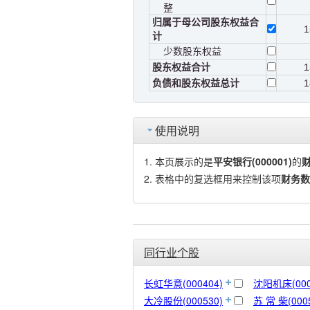
整
归属于母公司股东权益合
1
计
少数股东权益
股东权益合计
1
负债和股东权益总计
1
使用说明
本页展示的是
平安银行(000001)
的
表格中的复选框用来控制该项
财务数
同行业个股
长虹华意(000404)
沈阳机床(000
大冷股份(000530)
苏 常 柴(000