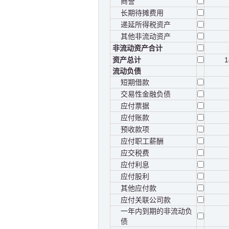
商誉
长期待摊费用
递延所得税资产
其他非流动资产
非流动资产合计
资产总计
1
流动负债
短期借款
交易性金融负债
应付票据
应付账款
预收款项
应付职工薪酬
应交税费
应付利息
应付股利
其他应付款
应付关联公司款
一年内到期的非流动负
债