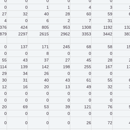
0
0
0
0
0
0
0
0
1
1
4
3
27
32
40
28
60
59
4
0
6
2
7
31
376
424
805
953
1308
1192
13
879
2297
2615
2962
3353
3442
38
0
137
171
245
68
58
1
0
0
8
0
0
0
55
43
37
27
45
28
114
139
142
198
255
167
1
29
34
26
0
0
0
30
31
40
43
61
55
12
16
20
13
49
32
0
0
0
0
0
0
0
0
0
0
0
0
20
69
53
39
121
76
0
0
0
0
0
0
0
0
0
0
26
72