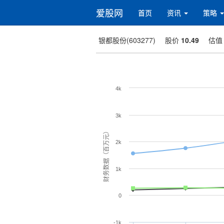
爱股网
首页
资讯
策略
银都股份(603277)
股价
10.49
估
4k
3k
财务数据（百万元）
2k
1k
0
-1k