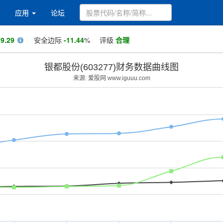
应用
论坛
值
9.29
安全边际
-11.44
%
评级
合理
银都股份(603277)财务数据曲线图
来源: 爱股网 www.iguuu.com