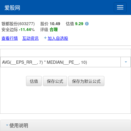
爱股网
Toggl
navig
银都股份(603277)
股价
10.49
估值
9.29
安全边际
-11.44
%
评级
合理
查看行情
互动资讯
加入自选股
估值
保存公式
保存为默认公式
使用说明