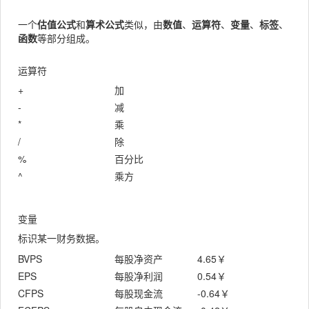
一个
估值公式
和
算术公式
类似，由
数值
、
运算符
、
变量
、
标签
、
函数
等部分组成。
运算符
+
加
-
减
*
乘
/
除
%
百分比
^
乘方
变量
标识某一财务数据。
BVPS
每股净资产
4.65
￥
EPS
每股净利润
0.54
￥
CFPS
每股现金流
-0.64
￥