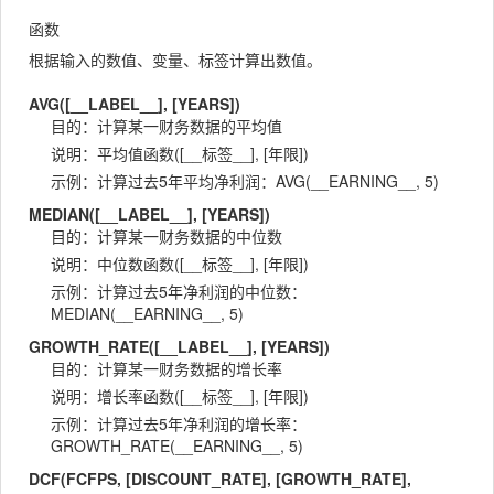
函数
根据输入的数值、变量、标签计算出数值。
AVG([__LABEL__], [YEARS])
目的
：
计算某一财务数据的平均值
说明
：
平均值函数([__标签__], [年限])
示例
：
计算过去5年平均净利润：AVG(__EARNING__, 5)
MEDIAN([__LABEL__], [YEARS])
目的
：
计算某一财务数据的中位数
说明
：
中位数函数([__标签__], [年限])
示例
：
计算过去5年净利润的中位数：
MEDIAN(__EARNING__, 5)
GROWTH_RATE([__LABEL__], [YEARS])
目的
：
计算某一财务数据的增长率
说明
：
增长率函数([__标签__], [年限])
示例
：
计算过去5年净利润的增长率：
GROWTH_RATE(__EARNING__, 5)
DCF(FCFPS, [DISCOUNT_RATE], [GROWTH_RATE],