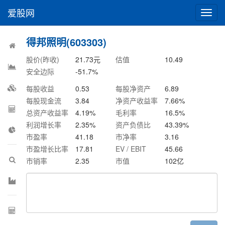
爱股网
切
换
导
得邦照明(603303)
航
股价(昨收)
21.73
元
估值
10.49
安全边际
-51.7
%
每股收益
0.53
每股净资产
6.89
每股现金流
3.84
净资产收益率
7.66
%
总资产收益率
4.19
%
毛利率
16.5
%
利润增长率
2.35
%
资产负债比
43.39
%
市盈率
41.18
市净率
3.16
市盈增长比率
17.81
EV / EBIT
45.66
市销率
2.35
市值
102
亿