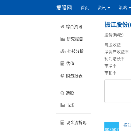
爱股网
首页
资讯
策略
振江股份(6
综合资讯
股价(昨收)
研究报告
每股收益
杜邦分析
净资产收益率
利润增长率
估值
市净率
市销率
财务报表
选股
市场
现金流折现
振江
603507