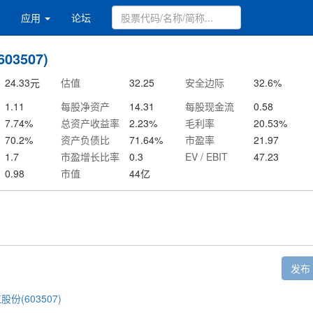
应用
论坛
03507)
24.33
元
估值
32.25
安全边际
32.6
%
1.11
每股净资产
14.31
每股现金流
0.58
7.74
%
总资产收益率
2.23
%
毛利率
20.53
%
70.2
%
资产负债比
71.64
%
市盈率
21.97
1.7
市盈增长比率
0.3
EV / EBIT
47.23
0.98
市值
44
亿
发布
股份(603507)