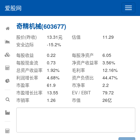
爱股网
切
换
导
奇精机械(603677)
航
股价(昨收)
13.31
元
估值
11.29
安全边际
-15.2
%
每股收益
0.22
每股净资产
6.05
每股现金流
0.73
净资产收益率
3.56
%
总资产收益率
1.92
%
毛利率
12.16
%
利润增长率
4.68
%
资产负债比
44.47
%
市盈率
61.9
市净率
2.2
市盈增长比率
13.55
EV / EBIT
79.72
市销率
1.26
市值
26
亿