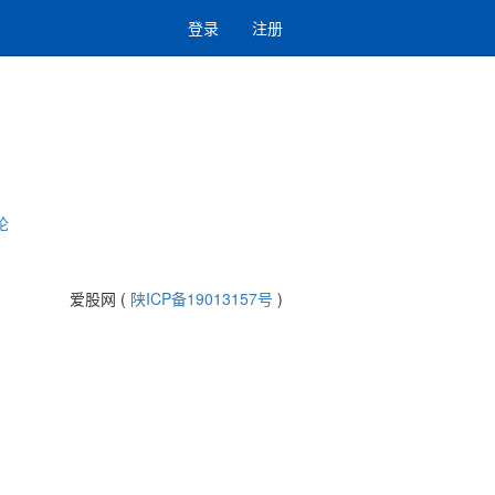
登录
注册
论
爱股网 (
陕ICP备19013157号
)