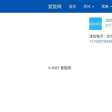
爱股网
首页
资讯
策略
法拉
600563
201
法拉电子：20
11/12037842
© 2021 爱股网