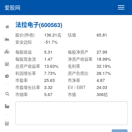
爱股网
切
换
导
法拉电子(600563)
航
股价(昨收)
136.21
元
估值
65.81
安全边际
-51.7
%
每股收益
5.31
每股净资产
27.99
每股现金流
1.47
净资产收益率
18.99
%
总资产收益率
13.63
%
毛利率
32.19
%
利润增长率
7.73
%
资产负债比
28.17
%
市盈率
25.63
市净率
4.87
市盈增长比率
3.32
EV / EBIT
24.03
市销率
5.67
市值
306
亿