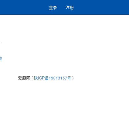
登录
注册
-
论
爱股网 (
陕ICP备19013157号
)