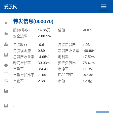
爱股网
切
换
导
特发信息(000070)
航
股价(昨收)
14.65
元
估值
-0.07
安全边际
-100.5
%
每股收益
-0.6
每股净资产
1.23
每股现金流
0.89
净资产收益率
-48.98
%
总资产收益率
-4.65
%
毛利率
17.52
%
利润增长率
30.03
%
资产负债比
78.41
%
市盈率
-24.41
市净率
11.95
市盈增长比率
-1.09
EV / EBIT
-57.32
市销率
2.68
市值
120
亿