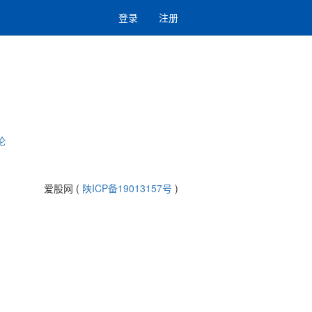
登录
注册
论
爱股网 (
陕ICP备19013157号
)