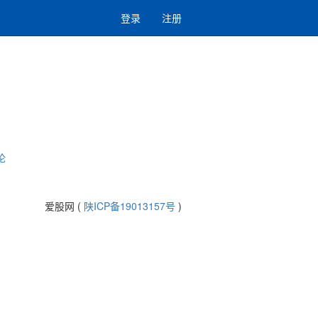
登录
注册
论
爱股网 (
陕ICP备19013157号
)