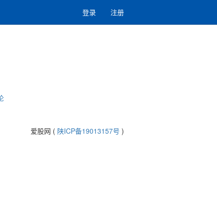
登录
注册
论
爱股网 (
陕ICP备19013157号
)