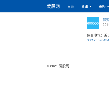
爱股网
首页
资讯
策略
保变
600550
201
保变电气：诉讼
03/12057043
© 2021 爱股网