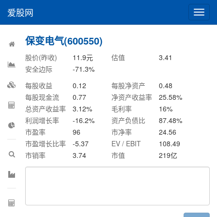
爱股网
切
换
导
保变电气(600550)
航
股价(昨收)
11.9
元
估值
3.41
安全边际
-71.3
%
每股收益
0.12
每股净资产
0.48
每股现金流
0.77
净资产收益率
25.58
%
总资产收益率
3.12
%
毛利率
16
%
利润增长率
-16.2
%
资产负债比
87.48
%
市盈率
96
市净率
24.56
市盈增长比率
-5.37
EV / EBIT
108.49
市销率
3.74
市值
219
亿